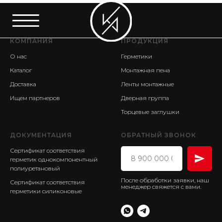
КОМПАНИЯ
ПРОДУКЦИЯ
О нас
Герметики
Каталог
Монтажная пена
Доставка
Ленты монтажные
Ищем партнеров
Дверная группа
Торцевые заглушки
ДОКУМЕНТАЦИЯ
ОБРАТНЫЙ ЗВОНОК
Сертификат соответствия
герметик
однокомпонентный
полиуретановый
После обработки заявки, наш
Сертификат соответствия
менеджер свяжется с вами.
герметики силиконовые